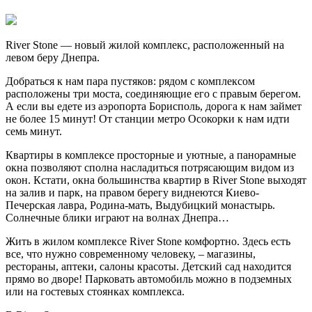
River Stone — новый жилой комплекс, расположенный на
левом беру Днепра.
Добраться к нам пара пустяков: рядом с комплексом
расположены три моста, соединяющие его с правым берегом.
А если вы едете из аэропорта Борисполь, дорога к нам займет
не более 15 минут! От станции
метро Осокорки к нам идти
семь минут.
Квартиры в комплексе просторные и уютные, а панорамные
окна позволяют сполна насладиться потрясающим видом из
окон. Кстати, окна большинства квартир в River Stone выходят
на залив и парк, на правом берегу виднеются Киево-
Печерская лавра, Родина-мать, Выдубицкий монастырь.
Солнечные блики играют на волнах Днепра…
Жить в жилом комплексе River Stone комфортно. Здесь есть
все, что нужно современному человеку, – магазины,
рестораны, аптеки, салоны красоты. Детский сад находится
прямо во дворе! Парковать автомобиль можно в подземных
или на гостевых стоянках комплекса.