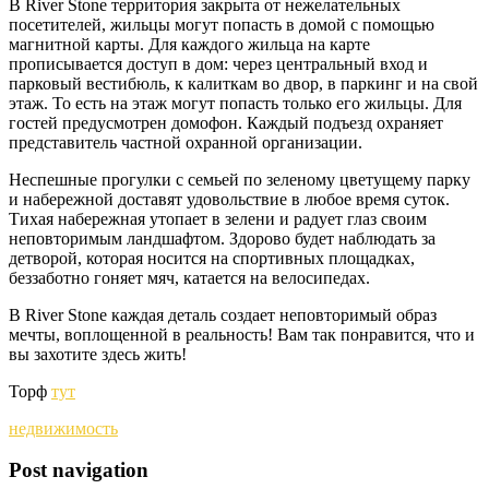
В River Stone территория закрыта от нежелательных
посетителей, жильцы могут попасть в домой с помощью
магнитной карты. Для каждого жильца на карте
прописывается доступ в дом: через центральный вход и
парковый вестибюль, к калиткам во двор, в паркинг и на свой
этаж. То есть на этаж могут попасть только его жильцы. Для
гостей предусмотрен домофон. Каждый подъезд охраняет
представитель частной охранной организации.
Неспешные прогулки с семьей по зеленому цветущему парку
и набережной доставят удовольствие в любое время суток.
Тихая набережная утопает в зелени и радует глаз своим
неповторимым ландшафтом. Здорово будет наблюдать за
детворой, которая носится на спортивных площадках,
беззаботно гоняет мяч, катается на велосипедах.
В River Stone каждая деталь создает неповторимый образ
мечты, воплощенной в реальность! Вам так понравится, что и
вы захотите здесь жить!
Торф
тут
недвижимость
Post navigation