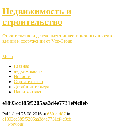
Недвижимость и
строительство
Строительство и девелопмент инвестиционных проектов
зданий и сооружений от Vcp-Group
Menu
Главная
недвижимость
Новости
Строительство
Дизайн интерьера
Наши контакты
e1893cc385f5205aa3d4e7731ef4c8eb
Published
25.08.2016
at
650 × 487
in
e1893cc385f5205aa3d4e7731ef4c8eb
←
Previous