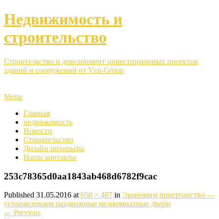
Недвижимость и
строительство
Строительство и девелопмент инвестиционных проектов
зданий и сооружений от Vcp-Group
Menu
Главная
недвижимость
Новости
Строительство
Дизайн интерьера
Наши контакты
253c78365d0aa1843ab468d6782f9cac
Published
31.05.2016
at
650 × 487
in
Экономим пространство —
устанавливаем раздвижные межкомнатные двери
←
Previous