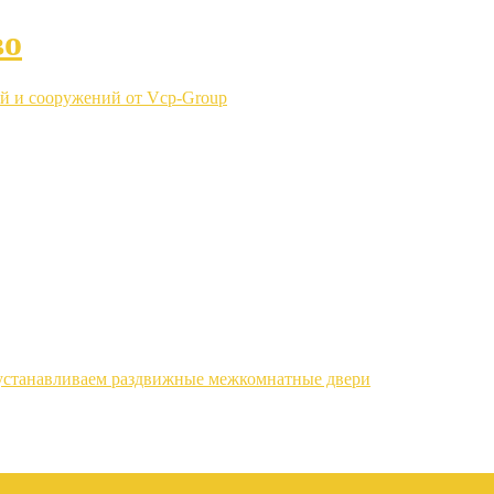
во
й и сооружений от Vcp-Group
устанавливаем раздвижные межкомнатные двери