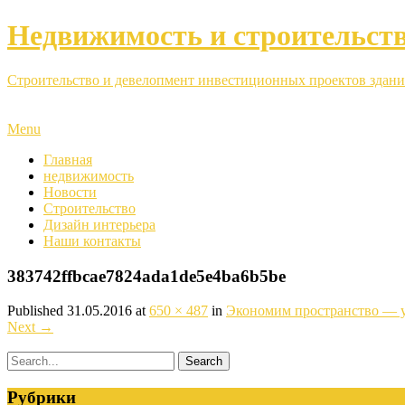
Недвижимость и строительст
Строительство и девелопмент инвестиционных проектов здани
Menu
Главная
недвижимость
Новости
Строительство
Дизайн интерьера
Наши контакты
383742ffbcae7824ada1de5e4ba6b5be
Published
31.05.2016
at
650 × 487
in
Экономим пространство — 
Next
→
Рубрики