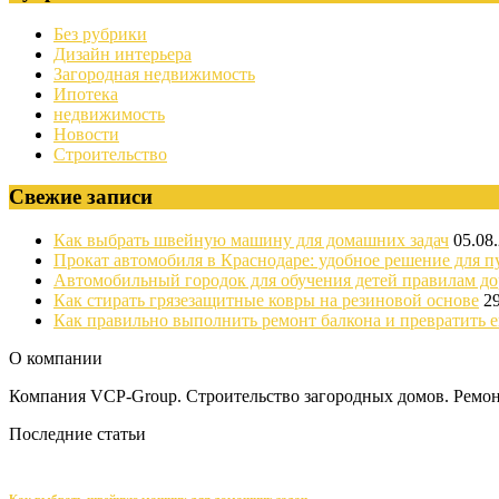
Без рубрики
Дизайн интерьера
Загородная недвижимость
Ипотека
недвижимость
Новости
Строительство
Свежие записи
Как выбрать швейную машину для домашних задач
05.08
Прокат автомобиля в Краснодаре: удобное решение для п
Автомобильный городок для обучения детей правилам д
Как стирать грязезащитные ковры на резиновой основе
2
Как правильно выполнить ремонт балкона и превратить е
О компании
Компания VCP-Group. Строительство загородных домов. Ремонт
Последние статьи