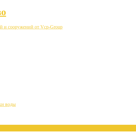
во
й и сооружений от Vcp-Group
ки воды