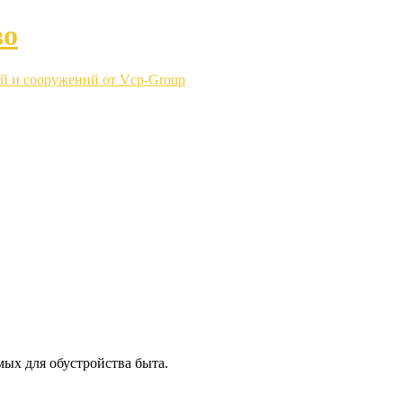
во
й и сооружений от Vcp-Group
ых для обустройства быта.