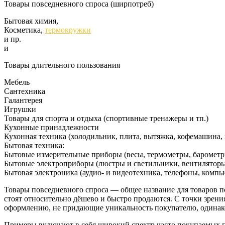
Товары повседневного спроса (ширпотреб)
Бытовая химия,
Косметика,
термокружки
и пр.
и
Товары длительного пользования
Мебель
Сантехника
Галантерея
Игрушки
Товары для спорта и отдыха (спортивные тренажеры и тп.)
Кухонные принадлежности
Кухонная техника (холодильник, плита, вытяжка, кофемашина, 
Бытовая техника:
Бытовые измерительные приборы (весы, термометры, барометры
Бытовые электроприборы (люстры и светильники, вентиляторы,
Бытовая электроника (аудио- и видеотехника, телефоны, компью
Товары повседневного спроса — общее название для товаров 
стоят относительно дёшево и быстро продаются. С точки зрен
оформлению, не придающие уникальность покупателю, одинак
Примеры включают в себя широкий спектр часто покупаемых 