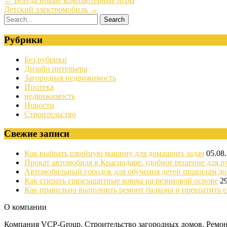
←
Всегда новые компьютерные игры
Детский электромобиль
→
Рубрики
Без рубрики
Дизайн интерьера
Загородная недвижимость
Ипотека
недвижимость
Новости
Строительство
Свежие записи
Как выбрать швейную машину для домашних задач
05.08
Прокат автомобиля в Краснодаре: удобное решение для п
Автомобильный городок для обучения детей правилам д
Как стирать грязезащитные ковры на резиновой основе
2
Как правильно выполнить ремонт балкона и превратить е
О компании
Компания VCP-Group. Строительство загородных домов. Ремонт