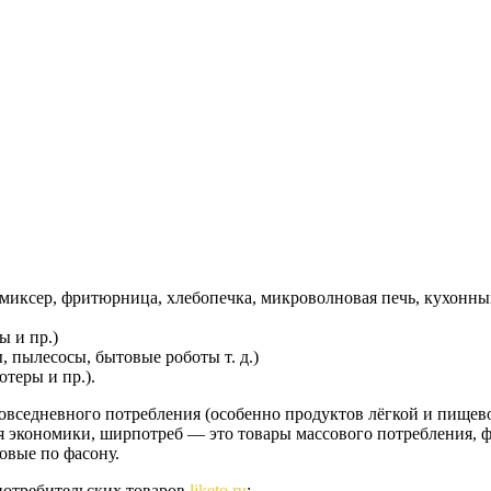
миксер, фритюрница, хлебопечка, микроволновая печь, кухонный
 и пр.)
 пылесосы, бытовые роботы т. д.)
теры и пр.).
повседневного потребления (особенно продуктов лёгкой и пище
ия экономики, ширпотреб — это товары массового потребления, 
овые по фасону.
потребительских товаров
liketo.ru
: