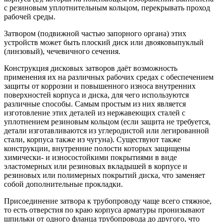
с резиновым уплотнительным кольцом, перекрывать проход
рабочей среды.
Затвором (подвижной частью запорного органа) этих
устройств может быть плоский диск или двояковыпуклый
(линзовый), чечевичного сечения.
Конструкция дисковых затворов даёт возможность
применения их на различных рабочих средах с обеспечением
защиты от коррозии и повышенного износа внутренних
поверхностей корпуса и диска, для чего используются
различные способы. Самым простым из них является
изготовление этих деталей из нержавеющих сталей с
уплотнением резиновым кольцом (если защита не требуется,
детали изготавливаются из углеродистой или легированной
стали, корпуса также из чугуна). Существуют также
конструкции, внутренние полости которых защищены
химически- и износостойкими покрытиями в виде
эластомерных или резиновых вкладышей в корпусе и
резиновых или полимерных покрытий диска, что заменяет
собой дополнительные прокладки.
Присоединение затвора к трубопроводу чаще всего стяжное,
то есть отверстия по краю корпуса арматуры пронизывают
шпильки от одного фланца трубопровода до другого, что