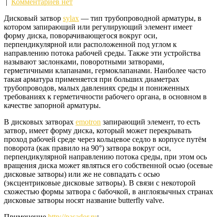
|
Комментариев нет
Дисковый затвор
sylax
— тип трубопроводной арматуры, в
котором запирающий или регулирующий элемент имеет
форму диска, поворачивающегося вокруг оси,
перпендикулярной или расположенной под углом к
направлению потока рабочей среды. Также эти устройства
называют заслонками, поворотными затворами,
герметичными клапанами, гермоклапанами. Наиболее часто
такая арматура применяется при больших диаметрах
трубопроводов, малых давлениях среды и пониженных
требованиях к герметичности рабочего органа, в основном в
качестве запорной арматуры.
В дисковых затворах
emotron
запирающий элемент, то есть
затвор, имеет форму диска, который может перекрывать
проход рабочей среде через кольцевое седло в корпусе путём
поворота (как правило на 90°) затвора вокруг оси,
перпендикулярной направлению потока среды, при этом ось
вращения диска может являться его собственной осью (осевые
дисковые затворы) или же не совпадать с осью
(эксцентриковые дисковые затворы). В связи с некоторой
схожестью формы затвора с бабочкой, в англоязычных странах
дисковые затворы носят название butterfly valve.
Применение
http://pasador.ru
: