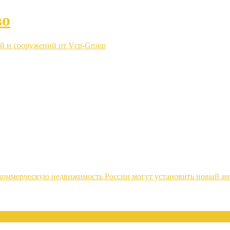
во
й и сооружений от Vcp-Group
коммерческую недвижимость России могут установить новый ан