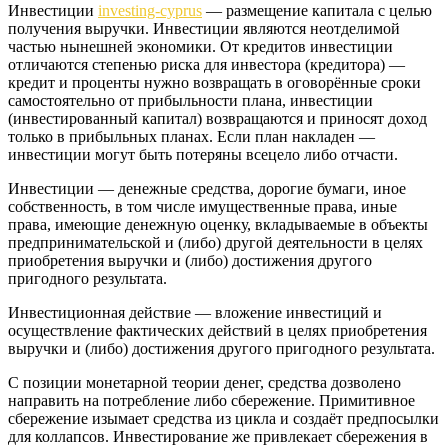
Инвестиции
investing-cyprus
— размещение капитала с целью
получения выручки. Инвестиции являются неотделимой
частью нынешней экономики. От кредитов инвестиции
отличаются степенью риска для инвестора (кредитора) —
кредит и проценты нужно возвращать в оговорённые сроки
само­стоятельно от прибыльности плана, инвестиции
(инвестированный капитал) возвращаются и приносят доход
только в прибыльных планах. Если план накладен —
инвестиции могут быть потеряны всецело либо отчасти.
Инвестиции — денежные средства, дорогие бумаги, иное
собственность, в том числе имущественные права, иные
права, имеющие денежную оценку, вкладываемые в объекты
предпринимательской и (либо) другой деятельности в целях
приобретения выручки и (либо) достижения другого
пригодного результата.
Инвестиционная действие — вложение инвестиций и
осуществление фактических действий в целях приобретения
выручки и (либо) достижения другого пригодного результата.
С позиции монетарной теории денег, средства дозволено
направить на потребление либо сбережение. Примитивное
сбережение изымает средства из цикла и создаёт предпосылки
для коллапсов. Инвестирование же привлекает сбережения в