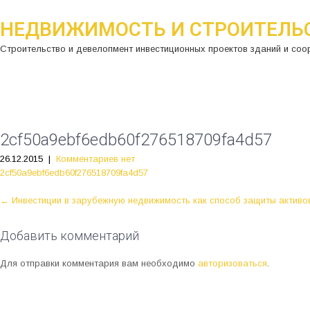
НЕДВИЖИМОСТЬ И СТРОИТЕЛЬ
Строительство и девелопмент инвестиционных проектов зданий и соо
2cf50a9ebf6edb60f276518709fa4d57
26.12.2015
|
Комментариев нет
2cf50a9ebf6edb60f276518709fa4d57
P
←
Инвестиции в зарубежную недвижимость как способ защиты активо
o
s
Добавить комментарий
t
Для отправки комментария вам необходимо
авторизоваться
.
n
a
v