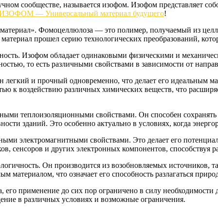
учном сообществе, называется изофом. Изофом представляет со
ИЗОФОМ — Универсальный материал будущего
!
атериал». Фомоцеллюлоза — это полимер, получаемый из целлю
 материал прошел серию технологических преобразований, кото
пность. Изофом обладает одинаковыми физическими и механичес
остью, то есть различными свойствами в зависимости от направ
н легкий и прочный одновременно, что делает его идеальным м
ью к воздействию различных химических веществ, что расширя
ичными теплоизоляционными свойствами. Он способен сохранять
сти зданий. Это особенно актуально в условиях, когда энерго
ными электромагнитными свойствами. Это делает его потенциал
ков, сенсоров и других электронных компонентов, способствуя 
логичность. Он производится из возобновляемых источников, та
мым материалом, что означает его способность разлагаться прир
, его применение до сих пор ограничено в силу необходимости
едение в различных условиях и возможные ограничения.