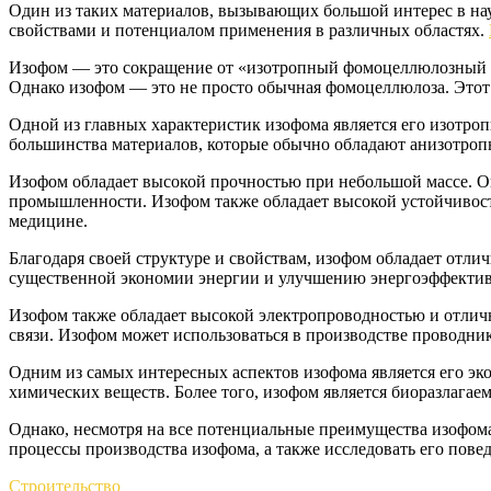
Один из таких материалов, вызывающих большой интерес в на
свойствами и потенциалом применения в различных областях.
Изофом — это сокращение от «изотропный фомоцеллюлозный м
Однако изофом — это не просто обычная фомоцеллюлоза. Этот
Одной из главных характеристик изофома является его изотро
большинства материалов, которые обычно обладают анизотропн
Изофом обладает высокой прочностью при небольшой массе. О
промышленности. Изофом также обладает высокой устойчивост
медицине.
Благодаря своей структуре и свойствам, изофом обладает отл
существенной экономии энергии и улучшению энергоэффективно
Изофом также обладает высокой электропроводностью и отлич
связи. Изофом может использоваться в производстве проводни
Одним из самых интересных аспектов изофома является его эко
химических веществ. Более того, изофом является биоразлагае
Однако, несмотря на все потенциальные преимущества изофома
процессы производства изофома, а также исследовать его пов
Строительство