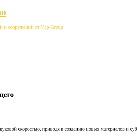
во
й и сооружений от Vcp-Group
щего
звуковой скоростью, приводя к созданию новых материалов и су