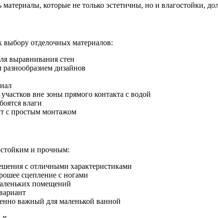
материалы, которые не только эстетичны, но и влагостойки, до
 к выбору отделочных материалов:
ля выравнивания стен
 разнообразием дизайнов
иал
участков вне зоны прямого контакта с водой
боятся влаги
нт с простым монтажом
остойким и прочным:
ешения с отличными характеристиками
рошее сцепление с ногами
маленьких помещений
вариант
енно важный для маленькой ванной