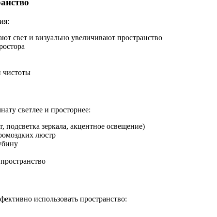
анство
ия:
ают свет и визуально увеличивают пространство
ростора
и чистоты
ату светлее и просторнее:
, подсветка зеркала, акцентное освещение)
ромоздких люстр
убину
 пространство
фективно использовать пространство: