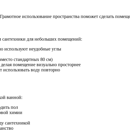
 Грамотное использование пространства поможет сделать помещ
и сантехники для небольших помещений:
о используют неудобные углы
место стандартных 80 см)
 делая помещение визуально просторнее
 использовать воду повторно
кой ванной:
дить пол
товой химии
ду сантехникой
анство