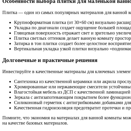
Особенности выбора плитки для маленькой ванн
Плитка — один из самых популярных материалов для ванной ко
Крупноформатная плитка (от 30×60 см) визуально расшир
Укладка по диагонали создает ощущение большей площа
Глянцевая поверхность отражает свет и зрительно увели
Плитка светлых оттенков делает ванную комнату просто
Затирка в тон плитки создает более целостное восприяти
Вертикальная укладка узкой плитки визуально «поднима
Долговечные и практичные решения
Инвестируйте в качественные материалы для ключевых элемен
Сантехника из качественной керамики или акрила просл
Хромированные или нержавеющие смесители устойчивы 
Влагостойкая мебель из ДСП с качественной ламинацие
Зеркала с антизапотевающим покрытием более функцио
Силиконовый герметик с антигрибковыми добавками для
Качественная гидроизоляция предотвратит протечки и п
Помните, что экономия на материалах для ванной комнаты може
на качестве базовых материалов.