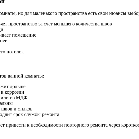
ой
мнаты, но для маленького пространства есть свои нюансы выбо
яет пространство за счет меньшего количества швов
ди
чивает помещение
рнее
е
ет» потолок
тов ванной комнаты:
ужит дольше
к коррозии
й или из МДФ
нальны
 швов и стыков
родлит срок службы ремонта
т привести к необходимости повторного ремонта через короткое