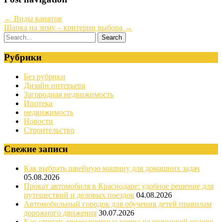
←
Виды канатов
Шапка на зиму – критерии выбора
→
Рубрики
Без рубрики
Дизайн интерьера
Загородная недвижимость
Ипотека
недвижимость
Новости
Строительство
Свежие записи
Как выбрать швейную машину для домашних задач
05.08.2026
Прокат автомобиля в Краснодаре: удобное решение для
путешествий и деловых поездок
04.08.2026
Автомобильный городок для обучения детей правилам
дорожного движения
30.07.2026
Как стирать грязезащитные ковры на резиновой основе