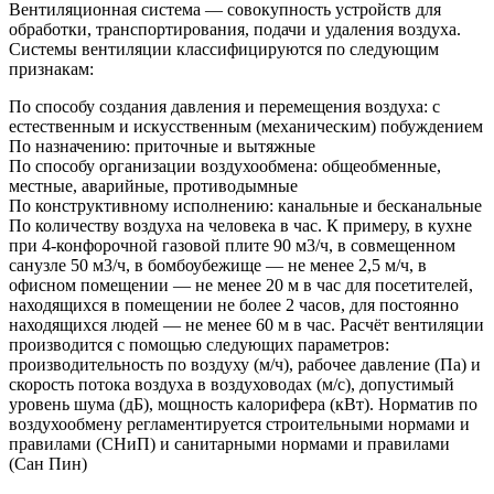
Вентиляционная система — совокупность устройств для
обработки, транспортирования, подачи и удаления воздуха.
Системы вентиляции классифицируются по следующим
признакам:
По способу создания давления и перемещения воздуха: с
естественным и искусственным (механическим) побуждением
По назначению: приточные и вытяжные
По способу организации воздухообмена: общеобменные,
местные, аварийные, противодымные
По конструктивному исполнению: канальные и бесканальные
По количеству воздуха на человека в час. К примеру, в кухне
при 4-конфорочной газовой плите 90 м3/ч, в совмещенном
санузле 50 м3/ч, в бомбоубежище — не менее 2,5 м/ч, в
офисном помещении — не менее 20 м в час для посетителей,
находящихся в помещении не более 2 часов, для постоянно
находящихся людей — не менее 60 м в час. Расчёт вентиляции
производится с помощью следующих параметров:
производительность по воздуху (м/ч), рабочее давление (Па) и
скорость потока воздуха в воздуховодах (м/с), допустимый
уровень шума (дБ), мощность калорифера (кВт). Норматив по
воздухообмену регламентируется строительными нормами и
правилами (СНиП) и санитарными нормами и правилами
(Сан Пин)