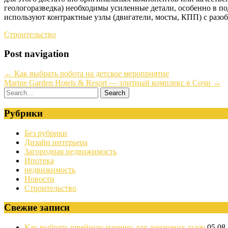
геологоразведка) необходимы усиленные детали, особенно в п
используют контрактные узлы (двигатели, мосты, КПП) с разо
Строительство
Post navigation
←
Как выбрать робота на детское мероприятие
Marine Garden Hotels & Resort — элитный комплекс в Сочи
→
Рубрики
Без рубрики
Дизайн интерьера
Загородная недвижимость
Ипотека
недвижимость
Новости
Строительство
Свежие записи
Как выбрать швейную машину для домашних задач
05.08