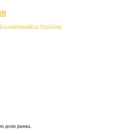
во
й и сооружений от Vcp-Group
ую долю рынка.