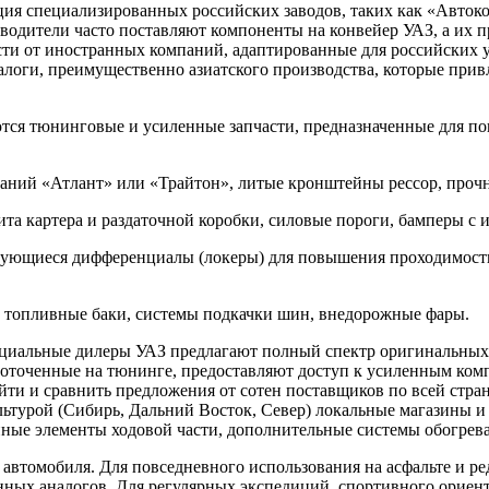
ция специализированных российских заводов, таких как «Авток
зводители часто поставляют компоненты на конвейер УАЗ, а их 
асти от иностранных компаний, адаптированные для российских 
оги, преимущественно азиатского производства, которые привл
тся тюнинговые и усиленные запчасти, предназначенные для п
аний «Атлант» или «Трайтон», литые кронштейны рессор, проч
а картера и раздаточной коробки, силовые пороги, бамперы с 
ующиеся дифференциалы (локеры) для повышения проходимости
 топливные баки, системы подкачки шин, внедорожные фары.
циальные дилеры УАЗ предлагают полный спектр оригинальных д
точенные на тюнинге, предоставляют доступ к усиленным комп
йти и сравнить предложения от сотен поставщиков по всей стран
льтурой (Сибирь, Дальний Восток, Север) локальные магазины 
нные элементы ходовой части, дополнительные системы обогрева
автомобиля. Для повседневного использования на асфальте и ре
нных аналогов. Для регулярных экспедиций, спортивного ориент