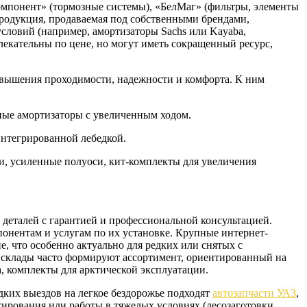
омпонент» (тормозные системы), «БелМаг» (фильтры, элементы
продукция, продаваемая под собственными брендами,
условий (например, амортизаторы Sachs или Kayaba,
екательны по цене, но могут иметь сокращенный ресурс,
овышения проходимости, надежности и комфорта. К ним
ные амортизаторы с увеличенным ходом.
интегрированной лебедкой.
, усиленные полуоси, кит-комплекты для увеличения
еталей с гарантией и профессиональной консультацией.
онентам и услугам по их установке. Крупные интернет-
е, что особенно актуально для редких или снятых с
и склады часто формируют ассортимент, ориентированный на
, комплекты для арктической эксплуатации.
дких выездов на легкое бездорожье подходят
автозапчасти УАЗ
,
ирования или работы в тяжелых условиях (лесозаготовки,