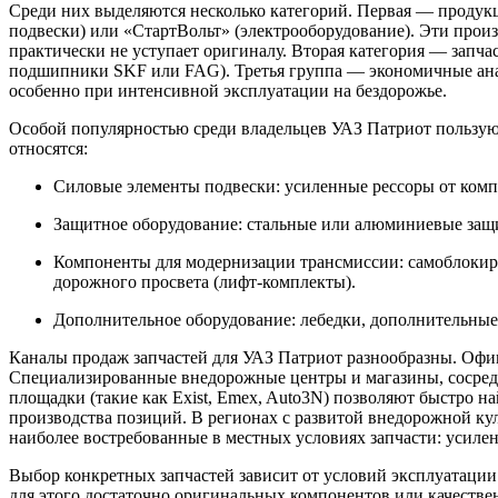
Среди них выделяются несколько категорий. Первая — продук
подвески) или «СтартВольт» (электрооборудование). Эти прои
практически не уступает оригиналу. Вторая категория — запч
подшипники SKF или FAG). Третья группа — экономичные анал
особенно при интенсивной эксплуатации на бездорожье.
Особой популярностью среди владельцев УАЗ Патриот пользую
относятся:
Силовые элементы подвески: усиленные рессоры от комп
Защитное оборудование: стальные или алюминиевые защит
Компоненты для модернизации трансмиссии: самоблокир
дорожного просвета (лифт-комплекты).
Дополнительное оборудование: лебедки, дополнительные
Каналы продаж запчастей для УАЗ Патриот разнообразны. Офи
Специализированные внедорожные центры и магазины, сосредо
площадки (такие как Exist, Emex, Auto3N) позволяют быстро на
производства позиций. В регионах с развитой внедорожной ку
наиболее востребованные в местных условиях запчасти: усиле
Выбор конкретных запчастей зависит от условий эксплуатации 
для этого достаточно оригинальных компонентов или качестве