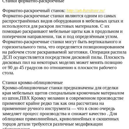
Станки форматно-раскроечные
Форматно-раскроечный станок:
http://art-furniture.ru/
Форматно-раскроечные станки являются одним из самых
распространённых видов оборудования в мебельных цехах и
используются для раскроя листовых материалов. С их
помощью раскраивают мебельные щиты как в продольном и
поперечном направлении, так и под определённым углом.
Форматно-раскроечные станки могут быть вертикального и
горизонтального типа, что определяется позиционированием
на рабочем столе раскраиваемой заготовки. Операция распила
ДСП осуществляется посредством дисковой пилы. Плоскость
дисковых пил на некоторых моделях может менять позицию
от 90 до 45 градусов по отношению к плоскости рабочего
стола.
Станки кромко-облицовочные
Кромко-облицовочные станки предназначены для отделки
края мебельных щитов специальным кромочным материалом
из шпон,ПВХ Кромку меламин в современном производстве
применяют крайне редко так как она рассчитана на
применение ручного инструмента — что в свою очередь
замедляет процесс производства и снижает качество . Для
облицовки прямолинейных, криволинейных и скошенных
торцов детали требуются различные модификации