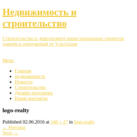
Недвижимость и
строительство
Строительство и девелопмент инвестиционных проектов
зданий и сооружений от Vcp-Group
Menu
Главная
недвижимость
Новости
Строительство
Дизайн интерьера
Наши контакты
logo-realty
Published
02.06.2016
at
248 × 27
in
logo-realty
←
Previous
Next
→