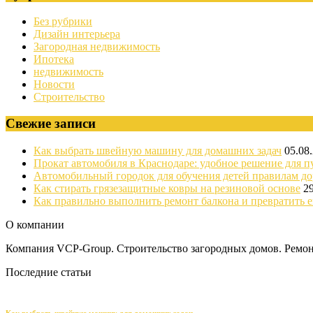
Без рубрики
Дизайн интерьера
Загородная недвижимость
Ипотека
недвижимость
Новости
Строительство
Свежие записи
Как выбрать швейную машину для домашних задач
05.08
Прокат автомобиля в Краснодаре: удобное решение для п
Автомобильный городок для обучения детей правилам д
Как стирать грязезащитные ковры на резиновой основе
2
Как правильно выполнить ремонт балкона и превратить е
О компании
Компания VCP-Group. Строительство загородных домов. Ремонт
Последние статьи