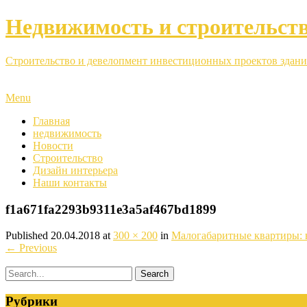
Недвижимость и строительст
Строительство и девелопмент инвестиционных проектов здани
Menu
Главная
недвижимость
Новости
Строительство
Дизайн интерьера
Наши контакты
f1a671fa2293b9311e3a5af467bd1899
Published
20.04.2018
at
300 × 200
in
Малогабаритные квартиры: 
←
Previous
Рубрики