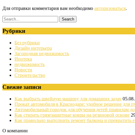
Для отправки комментария вам необходимо
авторизоваться
.
Рубрики
Без рубрики
Дизайн интерьера
Загородная недвижимость
Ипотека
недвижимость
Новости
Строительство
Свежие записи
Как выбрать швейную машину для домашних задач
05.08
Прокат автомобиля в Краснодаре: удобное решение для п
Автомобильный городок для обучения детей правилам д
Как стирать грязезащитные ковры на резиновой основе
2
Как правильно выполнить ремонт балкона и превратить е
О компании