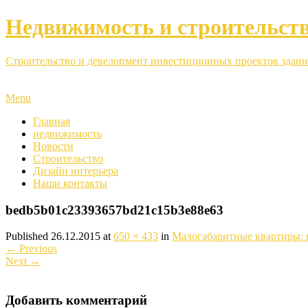
Недвижимость и строительст
Строительство и девелопмент инвестиционных проектов здани
Menu
Главная
недвижимость
Новости
Строительство
Дизайн интерьера
Наши контакты
bedb5b01c23393657bd21c15b3e88e63
Published
26.12.2015
at
650 × 433
in
Малогабаритные квартиры: 
←
Previous
Next
→
Добавить комментарий