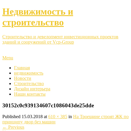
Недвижимость и
строительство
Строительство и девелопмент инвестиционных проектов
зданий и сооружений от Vcp-Group
Menu
Главная
недвижимость
Новости
Строительство
Дизайн интерьера
Наши контакты
30152c0c939134607c1086043de25dde
Published
15.03.2018
at
610 × 385
in
На Троещине строят ЖК по
принципу двор без машин
←
Previous