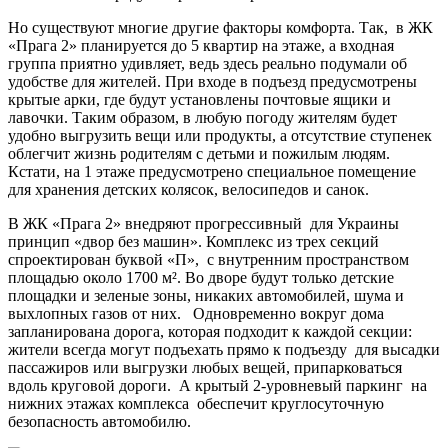
Но существуют многие другие факторы комфорта. Так, в ЖК
«Прага 2» планируется до 5 квартир на этаже, а входная
группа приятно удивляет, ведь здесь реально подумали об
удобстве для жителей. При входе в подъезд предусмотрены
крытые арки, где будут установлены почтовые ящики и
лавочки. Таким образом, в любую погоду жителям будет
удобно выгрузить вещи или продукты, а отсутствие ступенек
облегчит жизнь родителям с детьми и пожилым людям.
Кстати, на 1 этаже предусмотрено специальное помещение
для хранения детских колясок, велосипедов и санок.
В ЖК «Прага 2» внедряют прогрессивный для Украины
принцип «двор без машин». Комплекс из трех секций
спроектирован буквой «П», с внутренним пространством
площадью около 1700 м². Во дворе будут только детские
площадки и зеленые зоны, никаких автомобилей, шума и
выхлопных газов от них. Одновременно вокруг дома
запланирована дорога, которая подходит к каждой секции:
жители всегда могут подъехать прямо к подъезду для высадки
пассажиров или выгрузки любых вещей, припарковаться
вдоль круговой дороги. А крытый 2-уровневый паркинг на
нижних этажах комплекса обеспечит круглосуточную
безопасность автомобилю.