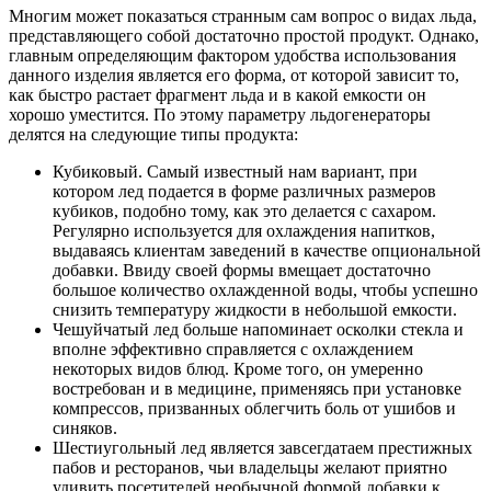
Многим может показаться странным сам вопрос о видах льда,
представляющего собой достаточно простой продукт. Однако,
главным определяющим фактором удобства использования
данного изделия является его форма, от которой зависит то,
как быстро растает фрагмент льда и в какой емкости он
хорошо уместится. По этому параметру льдогенераторы
делятся на следующие типы продукта:
Кубиковый. Самый известный нам вариант, при
котором лед подается в форме различных размеров
кубиков, подобно тому, как это делается с сахаром.
Регулярно используется для охлаждения напитков,
выдаваясь клиентам заведений в качестве опциональной
добавки. Ввиду своей формы вмещает достаточно
большое количество охлажденной воды, чтобы успешно
снизить температуру жидкости в небольшой емкости.
Чешуйчатый лед больше напоминает осколки стекла и
вполне эффективно справляется с охлаждением
некоторых видов блюд. Кроме того, он умеренно
востребован и в медицине, применяясь при установке
компрессов, призванных облегчить боль от ушибов и
синяков.
Шестиугольный лед является завсегдатаем престижных
пабов и ресторанов, чьи владельцы желают приятно
удивить посетителей необычной формой добавки к