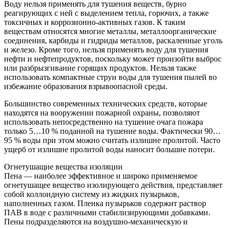
Воду нельзя применять для тушения веществ, бурно
реагирующих с ней с выделением тепла, горючих, а также
токсичных и коррозионно-активных газов. К таким
веществам относятся многие металлы, металлоорганические
соединения, карбиды и гидриды металлов, раскаленные уголь
и железо. Кроме того, нельзя применять воду для тушения
нефти и нефтепродуктов, поскольку может произойти выброс
или разбрызгивание горящих продуктов. Нельзя также
использовать компактные струи воды для тушения пылей во
избежание образования взрывоопасной среды.
Большинство современных технических средств, которые
находятся на вооружении пожарной охраны, позволяют
использовать непосредственно на тушение очага пожара
только 5…10 % поданной на тушение воды. Фактически 90…
95 % воды при этом можно считать излишне пролитой. Часто
ущерб от излишне пролитой воды наносит большие потери.
Огнетушащие вещества изоляции
Пена — наиболее эффективное и широко применяемое
огнетушащее вещество изолирующего действия, представляет
собой коллоидную систему из жидких пузырьков,
наполненных газом. Пленка пузырьков содержит раствор
ПАВ в воде с различными стабилизирующими добавками.
Пены подразделяются на воздушно-механическую и