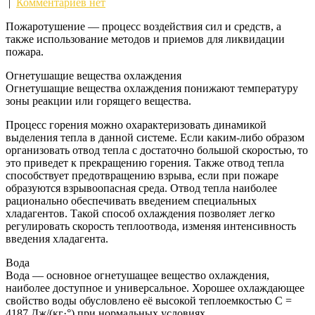
|
Комментариев нет
Пожаротушение — процесс воздействия сил и средств, а
также использование методов и приемов для ликвидации
пожара.
Огнетушащие вещества охлаждения
Огнетушащие вещества охлаждения понижают температуру
зоны реакции или горящего вещества.
Процесс горения можно охарактеризовать динамикой
выделения тепла в данной системе. Если каким-либо образом
организовать отвод тепла с достаточно большой скоростью, то
это приведет к прекращению горения. Также отвод тепла
способствует предотвращению взрыва, если при пожаре
образуются взрывоопасная среда. Отвод тепла наиболее
рационально обеспечивать введением специальных
хладагентов. Такой способ охлаждения позволяет легко
регулировать скорость теплоотвода, изменяя интенсивность
введения хладагента.
Вода
Вода — основное огнетушащее вещество охлаждения,
наиболее доступное и универсальное. Хорошее охлаждающее
свойство воды обусловлено её высокой теплоемкостью C =
4187 Дж/(кг·°) при нормальных условиях.