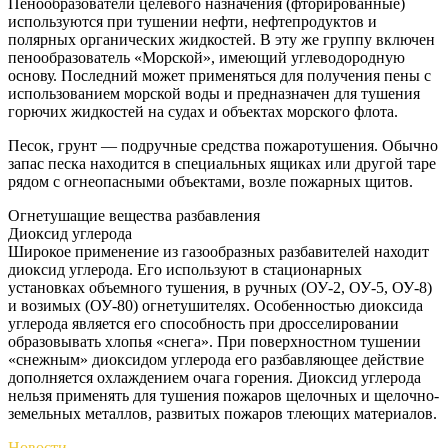
Пенообразователи целевого назначения (фторированные)
используются при тушении нефти, нефтепродуктов и
полярных органических жидкостей. В эту же группу включен
пенообразователь «Морской», имеющий углеводородную
основу. Последний может применяться для получения пены с
использованием морской воды и предназначен для тушения
горючих жидкостей на судах и объектах морского флота.
Песок, грунт — подручные средства пожаротушения. Обычно
запас песка находится в специальных ящиках или другой таре
рядом с огнеопасными объектами, возле пожарных щитов.
Огнетушащие вещества разбавления
Диоксид углерода
Широкое применение из газообразных разбавителей находит
диоксид углерода. Его используют в стационарных
установках объемного тушения, в ручных (ОУ-2, ОУ-5, ОУ-8)
и возимых (ОУ-80) огнетушителях. Особенностью диоксида
углерода является его способность при дросселировании
образовывать хлопья «снега». При поверхностном тушении
«снежным» диоксидом углерода его разбавляющее действие
дополняется охлаждением очага горения. Диоксид углерода
нельзя применять для тушения пожаров щелочных и щелочно-
земельных металлов, развитых пожаров тлеющих материалов.
Новости