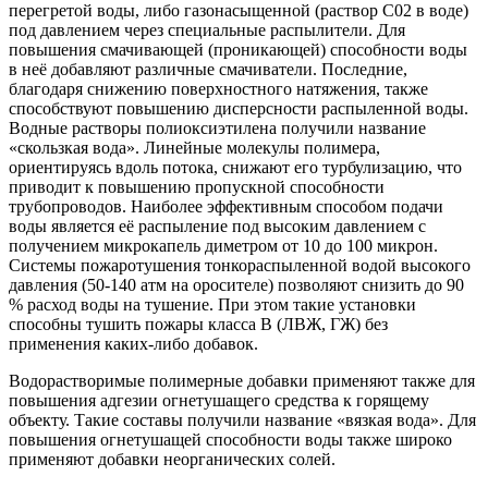
перегретой воды, либо газонасыщенной (раствор С02 в воде)
под давлением через специальные распылители. Для
повышения смачивающей (проникающей) способности воды
в неё добавляют различные смачиватели. Последние,
благодаря снижению поверхностного натяжения, также
способствуют повышению дисперсности распыленной воды.
Водные растворы полиоксиэтилена получили название
«скользкая вода». Линейные молекулы полимера,
ориентируясь вдоль потока, снижают его турбулизацию, что
приводит к повышению пропускной способности
трубопроводов. Наиболее эффективным способом подачи
воды является её распыление под высоким давлением с
получением микрокапель диметром от 10 до 100 микрон.
Системы пожаротушения тонкораспыленной водой высокого
давления (50-140 атм на оросителе) позволяют снизить до 90
% расход воды на тушение. При этом такие установки
способны тушить пожары класса В (ЛВЖ, ГЖ) без
применения каких-либо добавок.
Водорастворимые полимерные добавки применяют также для
повышения адгезии огнетушащего средства к горящему
объекту. Такие составы получили название «вязкая вода». Для
повышения огнетушащей способности воды также широко
применяют добавки неорганических солей.