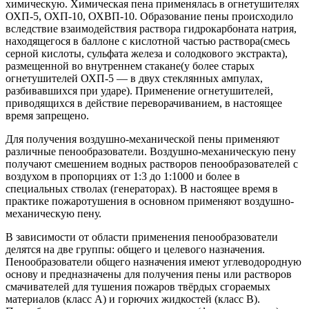
химическую. Химическая пена применялась в огнетушителях
ОХП-5, ОХП-10, ОХВП-10. Образование пены происходило
вследствие взаимодействия раствора гидрокарбоната натрия,
находящегося в баллоне с кислотной частью раствора(смесь
серной кислоты, сульфата железа и солодкового экстракта),
размещенной во внутреннем стакане(у более старых
огнетушителей ОХП-5 — в двух стеклянных ампулах,
разбивавшихся при ударе). Применение огнетушителей,
приводящихся в действие переворачиванием, в настоящее
время запрещено.
Для получения воздушно-механической пены применяют
различные пенообразователи. Воздушно-механическую пену
получают смешением водных растворов пенообразователей с
воздухом в пропорциях от 1:3 до 1:1000 и более в
специальных стволах (генераторах). В настоящее время в
практике пожаротушения в основном применяют воздушно-
механическую пену.
В зависимости от области применения пенообразователи
делятся на две группы: общего и целевого назначения.
Пенообразователи общего назначения имеют углеводородную
основу и предназначены для получения пены или растворов
смачивателей для тушения пожаров твёрдых сгораемых
материалов (класс А) и горючих жидкостей (класс В).