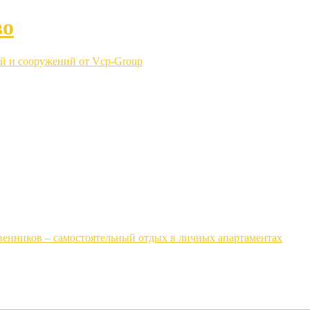
во
й и сооружений от Vcp-Group
венников – самостоятельный отдых в личных апартаментах