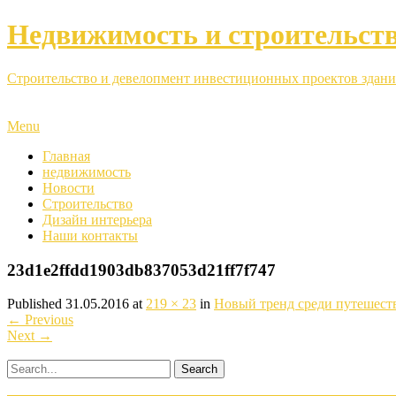
Недвижимость и строительст
Строительство и девелопмент инвестиционных проектов здани
Menu
Главная
недвижимость
Новости
Строительство
Дизайн интерьера
Наши контакты
23d1e2ffdd1903db837053d21ff7f747
Published
31.05.2016
at
219 × 23
in
Новый тренд среди путешест
←
Previous
Next
→