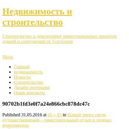
Недвижимость и
строительство
Строительство и девелопмент инвестиционных проектов
зданий и сооружений от Vcp-Group
Menu
Главная
недвижимость
Новости
Строительство
Дизайн интерьера
Наши контакты
90702b1fd3e0f7a24e866cbc878dc47c
Published
31.05.2016
at
45 × 45
in
Новый тренд среди
путешественников – самостоятельный отдых в личных
апартаментах