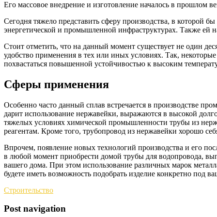
Его массовое внедрение и изготовление началось в прошлом век
Сегодня тяжело представить сферу производства, в которой бы
энергетической и промышленной инфраструктурах. Также ей на
Стоит отметить, что на данный момент существует не один д
удобство применения в тех или иных условиях. Так, некоторые
похвастаться повышенной устойчивостью к высоким температу
Сферы применения
Особенно часто данный сплав встречается в производстве пр
дарит использование нержавейки, выражаются в высокой долгов
тяжелых условиях химической промышленности трубы из нержа
реагентам. Кроме того, трубопровод из нержавейки хорошо се
Впрочем, появление новых технологий производства и его по
в любой момент приобрести домой трубы для водопровода, вып
вашего дома. При этом использование различных марок металл
будете иметь возможность подобрать изделие конкретно под ва
Строительство
Post navigation