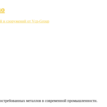
во
й и сооружений от Vcp-Group
востребованных металлов в современной промышленности.