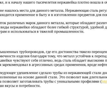
е, и к началу нашего тысячелетия нержавейка плотно вошла в об
 не нашлось места для данного металла. Нержавеющая сталь рег
ходится применение в быту и в изготовлении предметов для по
есяток различных марок данного металла, которые обладают раз
 виды нержавейки обладают более гибкой структурой, удобной д
рам и использоваться в тяжелой промышленности.
омышленных трубопроводов, где его достоинства тяжело переоце
ечности изделия благодаря тому, что металл устойчив к перепа
вейки чувствуют себя отлично, ведь сталь обладает высокими 
бя зарекомендовал в агрессивных средах применения, вроде неф
следующее удешевление сделало трубы из нержавеющей стали до
олненные на основе данной стали. Это позволит вам длительное
а позволяет заготавливать трубы с уникальными профилями (
htt
ши вкусы и потребности.