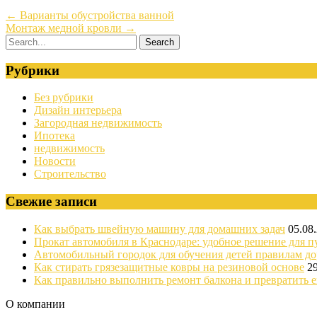
←
Варианты обустройства ванной
Монтаж медной кровли
→
Рубрики
Без рубрики
Дизайн интерьера
Загородная недвижимость
Ипотека
недвижимость
Новости
Строительство
Свежие записи
Как выбрать швейную машину для домашних задач
05.08
Прокат автомобиля в Краснодаре: удобное решение для п
Автомобильный городок для обучения детей правилам д
Как стирать грязезащитные ковры на резиновой основе
2
Как правильно выполнить ремонт балкона и превратить е
О компании