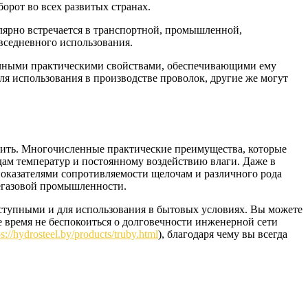
орот во всех развитых странах.
улярно встречается в транспортной, промышленной,
вседневного использования.
личными практическими свойствами, обеспечивающими ему
ля использования в производстве проволок, другие же могут
нить. Многочисленные практические преимущества, которые
дам температур и постоянному воздействию влаги. Даже в
показателями сопротивляемости щелочам и различного рода
тегазовой промышленности.
ступными и для использования в бытовых условиях. Вы можете
 время не беспокоиться о долговечности инженерной сети
ps://hydrosteel.by/products/truby.html
), благодаря чему вы всегда