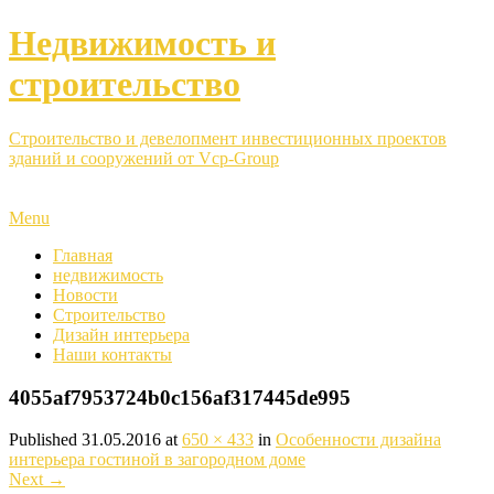
Недвижимость и
строительство
Строительство и девелопмент инвестиционных проектов
зданий и сооружений от Vcp-Group
Menu
Главная
недвижимость
Новости
Строительство
Дизайн интерьера
Наши контакты
4055af7953724b0c156af317445de995
Published
31.05.2016
at
650 × 433
in
Особенности дизайна
интерьера гостиной в загородном доме
Next
→