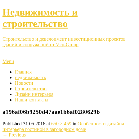
Недвижимость и
строительство
Строительство и девелопмент инвестиционных проектов
зданий и сооружений от Vcp-Group
Menu
Главная
недвижимость
Новости
Строительство
Дизайн интерьера
Наши контакты
a196af06b9250d47aae1b6af0280629b
Published
31.05.2016
at
650 × 459
in
Особенности дизайна
интерьера гостиной в загородном доме
←
Previous