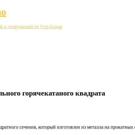
во
й и сооружений от Vcp-Group
льного горячекатаного квадрата
ратного сечения, который изготовлен из металла на прокатных 