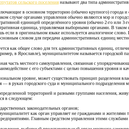
епутатов сельского поселения
называют два типа административ
лючающие в основном территорию (обычно крупного) города и
ком случае органами управления обычно являются мэр и городс
ативной единицей определённого уровня (обычно 2-го или 3-го)
ративная единица, управляемая выборными органами. В таком 
шь если в оригинальном языке используется аналогичное слово. 
я основным словом для передачи административных единиц местно
тся как общее слово для тех административных единиц, отличных
ример, в Ярославле), муниципалитетом называется городской па
авная часть местного самоуправления, связанная с упорядочив
заимодействие с его субъектами с целью повышения уровня и ка
ональном уровне, может существовать принцип разделения власт
бная — в руках городского суда и муниципального подразделения 
 определенной территорией и разными группами населения, жив
ся в следующем:
ударственных законодательных органов;
 муниципалитет как орган управляет не гражданами и жителями 
предприятиями. Главным средством управления этими службами 
правления, выборный представительный орган местного самоупр