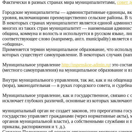
Фактически в разных странах мира муниципалитетами,
совет д
Городские муниципалитеты — административные единицы, вк
уровня, включающими преимущественно сельские районы. В та
В некоторых странах муниципалитет является единой администр
многих из таких стран муниципалитет — наименьшая админист
община, коммуна и волость и используется в русском языке, ли
соответствующее слово (например, англ. municipality) являетс
«община».
Применяется термин муниципальное образование, что используе
которых существует самоуправление. В некоторых случаях (нап
Муниципальное управление
http://uspenskoe-admin.ru
: это сост
(местного самоуправления) на муниципальное образование и в
Внутри муниципального управления, так же, как и на общенаци
(мэра), законодательная — в руках городского совета, и суде
Муниципальное управление, как и государственное, связано с
исключает глубоких различий, основные из которых заключают
муниципальный орган не создает законов, это прерогатива гос
государство управляет гражданами (через нормативные акты),
органов муниципальной власти), а собственными службами и 
приказы, распоряжения и т. д.).
Согласно Положению об основах организации местного само­у