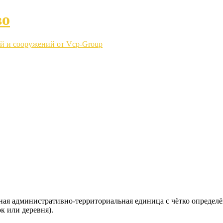
во
й и сооружений от Vcp-Group
ная административно-территориальная единица с чётко определ
к или деревня).