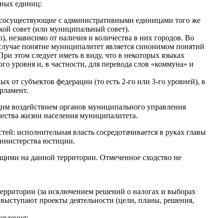
ных единиц:
 сосуществующие с административными единицами того же
кой совет (или муниципальный совет).
, независимо от наличия и количества в них городов. Во
случае понятие муниципалитет является синонимом понятий
При этом следует иметь в виду, что в некоторых языках
го уровня и, в частности, для перевода слов «коммуна» и
 от субъектов федерации (то есть 2-го или 3-го уровней), в
рламент.
ающим воздействием органов муниципального управления
чества жизни населения муниципалитета.
ей: исполнительная власть сосредотачивается в руках главы
министерства юстиции.
ущими на данной территории. Отмеченное сходство не
территории (за исключением решений о налогах и выборах
выступают проекты деятельности (цели, планы, решения,
авления: