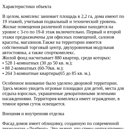
Характеристики объекта
В целом, комплекс занимает площадь в 2,2 га, дома имеют по
19 этажей, учитывая подвальный и технический уровень.
Жилые помещения различной планировки находятся на
уровне с 3-го по 19-й этаж включительно. Первый и второй
этажи предназначены для офисных помещений, салонов
красоты, магазинов.Также на территории имеется
собственный торговый центр, двухуровневая модульная
автостоянка, а также спорткомплекс.
Жилой фонд насчитывает 880 квартир, среди которых:
• 528 1-комнатных (30 до 50 кв. м.);
• 88 2-комнатных (60-70кв. м.);
• 264 3-комнатные квартиры(65 до 85 кв. м.).
Особенное внимание было уделено дворовой территории.
Здесь можно увидеть игровые площадки для детей, места для
отдыха взрослых, украшенные декоративными зелеными
насаждениями. Территория комплекса имеет ограждение, в
темное время суток освещается.
Внешняя и внутренняя отделка
Фасад домов имеет облицовку, созданную по современной
технологии «Драйвит». Это значит, что стены оштукатурены,