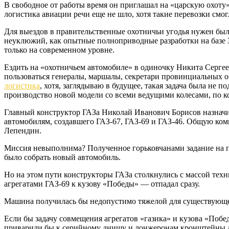
В свободное от работы время он приглашал на «царскую охоту»
логистика авиации речи еще не шло, хотя такие перевозки смо
Для выездов в правительственные охотничьи угодья нужен бы
неуклюжий, как опытные полноприводные разработки на базе 
только на современном уровне.
Ездить на «охотничьем автомобиле» в одиночку Никита Сергее
пользоваться генералы, маршалы, секретари провинциальных обк
логистика
, хотя, заглядываю в будущее, такая задача была не 
производство новой модели со всеми ведущими колесами, по 
Главный конструктор ГАЗа Николай Иванович Борисов назнач
автомобилям, создавшего ГАЗ-67, ГАЗ-69 и ГАЗ-46. Общую ко
Лепендин.
Миссия невыполнима? Полученное горьковчанами задание на пе
было собрать новый автомобиль.
Но на этом пути конструкторы ГАЗа столкнулись с массой те
агрегатами ГАЗ-69 к кузову «Победы» — отпадал сразу.
Машина получилась бы недопустимо тяжелой для существующег
Если бы задачу совмещения агрегатов «газика» и кузова «Побе
приварили бы к серийному днищу и лонжеронам кронштейны для