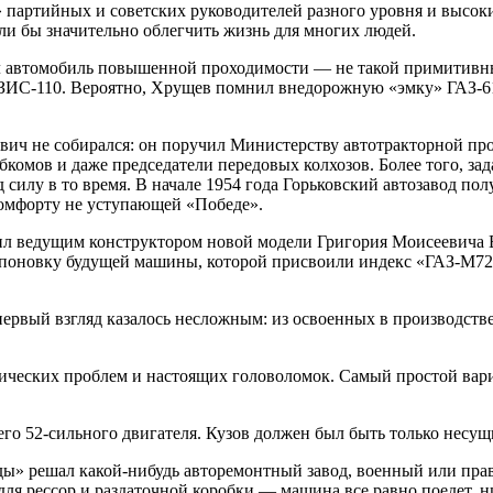
 партийных и советских руководителей разного уровня и высоки
гли бы значительно облегчить жизнь для многих людей.
л автомобиль повышенной проходимости — не такой примитивный
ЗИС-110. Вероятно, Хрущев помнил внедорожную «эмку» ГАЗ-61-
вич не собирался: он поручил Министерству автотракторной про
омов и даже председатели передовых колхозов. Более того, зада
под силу в то время. В начале 1954 года Горьковский автозавод п
комфорту не уступающей «Победе».
ил ведущим конструктором новой модели Григория Моисеевича 
мпоновку будущей машины, которой присвоили индекс «ГАЗ-М72
рвый взгляд казалось несложным: из освоенных в производстве
хнических проблем и настоящих головоломок. Самый простой ва
о 52-сильного двигателя. Кузов должен был быть только несущ
ды» решал какой-нибудь авторемонтный завод, военный или прав
 рессор и раздаточной коробки — машина все равно поедет, ни