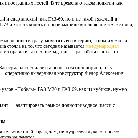
х иностранных гостей. В те времена о таком понятии как
 и спартанский, как ГАЗ-69, но и не такой тяжелый и
73 и хотел увидеть в новой машине воплощение тех же идей,
мышленности сразу запустить его в серию, чтобы им могли
ча стояла на то, что сегодня называется
международная
олучил правительственное задание — разработать и начать
Вассермана,специалиста по легким полноприводным
», оперативно вычерчивал конструктор Федор Алексеевич
 узлов «Победы» ГАЗ-М20 и ГАЗ-69, как из кубиков, нужно
риант — адаптировать рамное полноприводное шасси с
им.
ительственный гараж, там, не мудрствуя лукаво, просто
куда не денется.