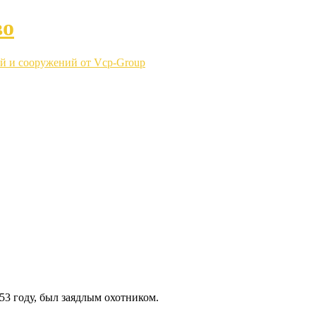
во
й и сооружений от Vcp-Group
53 году, был заядлым охотником.