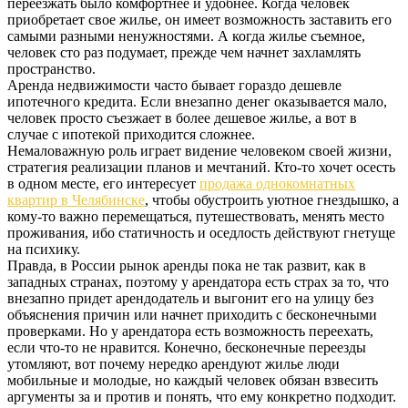
переезжать было комфортнее и удобнее. Когда человек
приобретает свое жилье, он имеет возможность заставить его
самыми разными ненужностями. А когда жилье съемное,
человек сто раз подумает, прежде чем начнет захламлять
пространство.
Аренда недвижимости часто бывает гораздо дешевле
ипотечного кредита. Если внезапно денег оказывается мало,
человек просто съезжает в более дешевое жилье, а вот в
случае с ипотекой приходится сложнее.
Немаловажную роль играет видение человеком своей жизни,
стратегия реализации планов и мечтаний. Кто-то хочет осесть
в одном месте, его интересует
продажа однокомнатных
квартир в Челябинске
, чтобы обустроить уютное гнездышко, а
кому-то важно перемещаться, путешествовать, менять место
проживания, ибо статичность и оседлость действуют гнетуще
на психику.
Правда, в России рынок аренды пока не так развит, как в
западных странах, поэтому у арендатора есть страх за то, что
внезапно придет арендодатель и выгонит его на улицу без
объяснения причин или начнет приходить с бесконечными
проверками. Но у арендатора есть возможность переехать,
если что-то не нравится. Конечно, бесконечные переезды
утомляют, вот почему нередко арендуют жилье люди
мобильные и молодые, но каждый человек обязан взвесить
аргументы за и против и понять, что ему конкретно подходит.