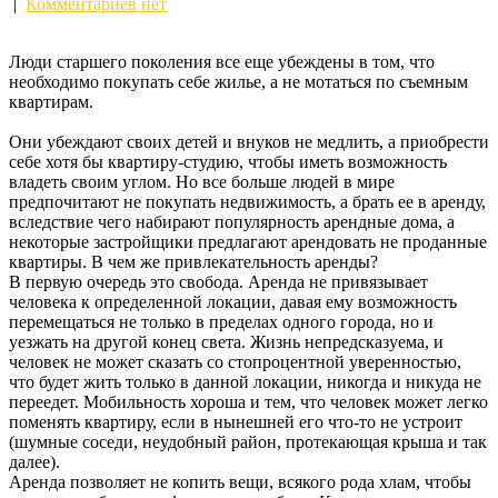
|
Комментариев нет
Люди старшего поколения все еще убеждены в том, что
необходимо покупать себе жилье, а не мотаться по съемным
квартирам.
Они убеждают своих детей и внуков не медлить, а приобрести
себе хотя бы квартиру-студию, чтобы иметь возможность
владеть своим углом. Но все больше людей в мире
предпочитают не покупать недвижимость, а брать ее в аренду,
вследствие чего набирают популярность арендные дома, а
некоторые застройщики предлагают арендовать не проданные
квартиры. В чем же привлекательность аренды?
В первую очередь это свобода. Аренда не привязывает
человека к определенной локации, давая ему возможность
перемещаться не только в пределах одного города, но и
уезжать на другой конец света. Жизнь непредсказуема, и
человек не может сказать со стопроцентной уверенностью,
что будет жить только в данной локации, никогда и никуда не
переедет. Мобильность хороша и тем, что человек может легко
поменять квартиру, если в нынешней его что-то не устроит
(шумные соседи, неудобный район, протекающая крыша и так
далее).
Аренда позволяет не копить вещи, всякого рода хлам, чтобы