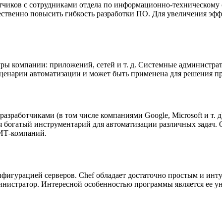
ботчиков с сотрудниками отдела по информационно-техническом
ственно повысить гибкость разработки ПО. Для увеличения эф
ры компании: приложений, сетей и т. д. Системные администрат
сценарии автоматизации и может быть применена для решения п
работчиками (в том числе компаниями Google, Microsoft и т. д
тся богатый инструментарий для автоматизации различных задач.
 ИТ-компаний.
нфигурацией серверов. Chef обладает достаточно простым и ин
инистратор. Интересной особенностью программы является ее у