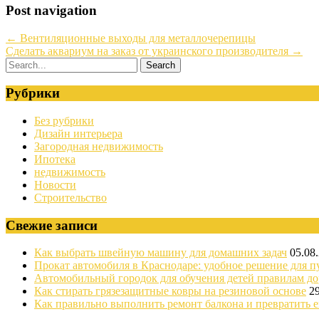
Post navigation
←
Вентиляционные выходы для металлочерепицы
Сделать аквариум на заказ от украинского производителя
→
Рубрики
Без рубрики
Дизайн интерьера
Загородная недвижимость
Ипотека
недвижимость
Новости
Строительство
Свежие записи
Как выбрать швейную машину для домашних задач
05.08
Прокат автомобиля в Краснодаре: удобное решение для п
Автомобильный городок для обучения детей правилам д
Как стирать грязезащитные ковры на резиновой основе
2
Как правильно выполнить ремонт балкона и превратить е