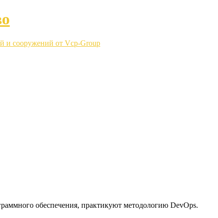
во
й и сооружений от Vcp-Group
раммного обеспечения, практикуют методологию DevOps.