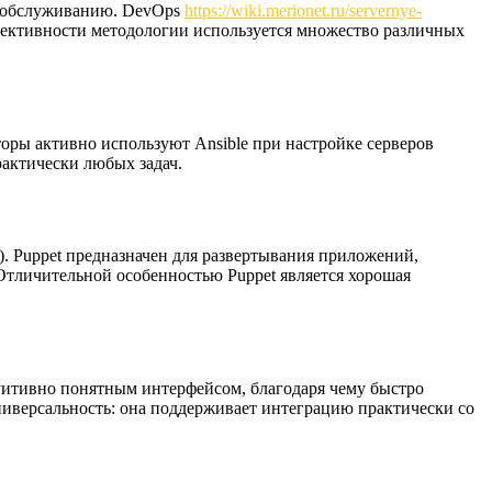
у обслуживанию. DevOps
https://wiki.merionet.ru/servernye-
фективности методологии используется множество различных
оры активно используют Ansible при настройке серверов
рактически любых задач.
). Puppet предназначен для развертывания приложений,
 Отличительной особенностью Puppet является хорошая
туитивно понятным интерфейсом, благодаря чему быстро
ниверсальность: она поддерживает интеграцию практически со