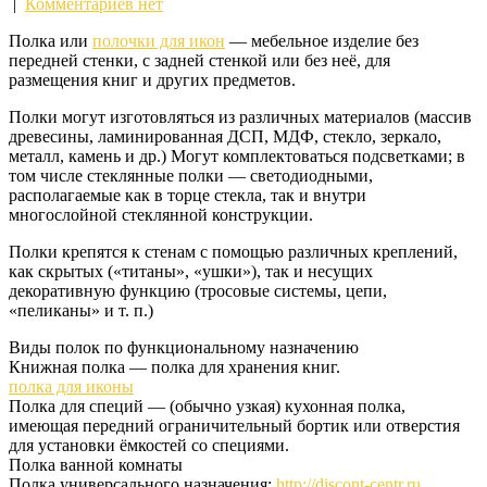
|
Комментариев нет
Полка или
полочки для икон
— мебельное изделие без
передней стенки, с задней стенкой или без неё, для
размещения книг и других предметов.
Полки могут изготовляться из различных материалов (массив
древесины, ламинированная ДСП, МДФ, стекло, зеркало,
металл, камень и др.) Могут комплектоваться подсветками; в
том числе стеклянные полки — светодиодными,
располагаемые как в торце стекла, так и внутри
многослойной стеклянной конструкции.
Полки крепятся к стенам с помощью различных креплений,
как скрытых («титаны», «ушки»), так и несущих
декоративную функцию (тросовые системы, цепи,
«пеликаны» и т. п.)
Виды полок по функциональному назначению
Книжная полка — полка для хранения книг.
полка для иконы
Полка для специй — (обычно узкая) кухонная полка,
имеющая передний ограничительный бортик или отверстия
для установки ёмкостей со специями.
Полка ванной комнаты
Полка универсального назначения:
http://discont-centr.ru