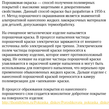
Порошковая окраска — способ получения полимерных
покрытий с высокими защитными и декоративными
свойствами. Данный способ окраски был разработан в 1950-х
гг. Метод порошочного окрашивания является знаменитой
альтернативой нанесению жидких лакокрасочных материалов
для деталей, допускающих термообработку.
На очищенное металлическое изделие напыляется
порошочная краска. В процессе напыления частицы
порошочной краски электрически заряжаются от внешнего
источника либо электризацией при трении. Электрическим
полем частицы порошочной краски переносятся к
окрашиваемому изделию, которое имеет противоположный
заряд. Не осевшие на изделие частицы порошочной краски
улавливаются в окрасочной камере напыления и могут быть
использованы для повторного напыления, что нереально при
применении обыкновенных жидких красок. Дальше изделие с
нанесенной порошочной краской переносится в камеру
полимеризации для «запекания» краски.
В процессе образования покрытия из нанесенного
порошочного слоя создается монолитное добротное покрытие
на поверхности изделия:
http://thomifelgen.ru/Pokraska_diskov/Poroshkovaja_pokraska_disko