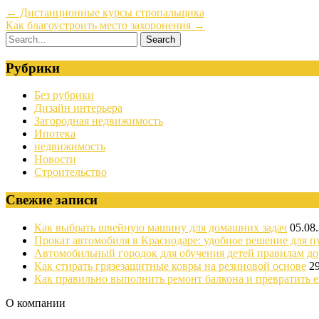
←
Дистанционные курсы стропальщика
Как благоустроить место захоронения
→
Рубрики
Без рубрики
Дизайн интерьера
Загородная недвижимость
Ипотека
недвижимость
Новости
Строительство
Свежие записи
Как выбрать швейную машину для домашних задач
05.08
Прокат автомобиля в Краснодаре: удобное решение для п
Автомобильный городок для обучения детей правилам д
Как стирать грязезащитные ковры на резиновой основе
2
Как правильно выполнить ремонт балкона и превратить е
О компании