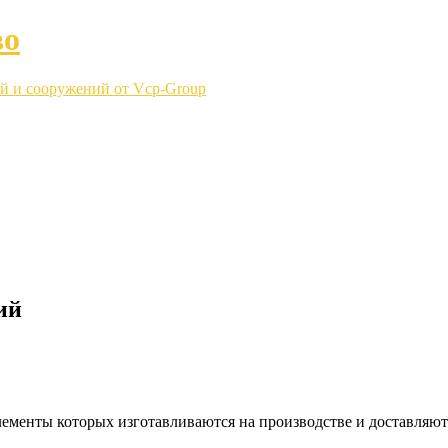
во
й и сооружений от Vcp-Group
ий
ементы которых изготавливаются на производстве и доставляют