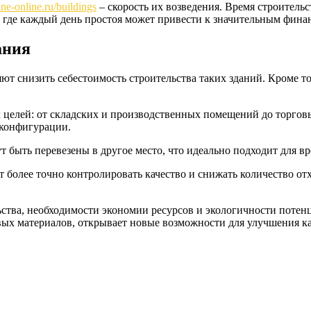
line-online.ru/buildings
– скорость их возведения. Время строитель
, где каждый день простоя может привести к значительным фина
ания
ют снизить себестоимость строительства таких зданий. Кроме то
 целей: от складских и производственных помещений до торгов
 конфигурации.
 быть перевезены в другое место, что идеально подходит для в
т более точно контролировать качество и снижать количество о
ьства, необходимости экономии ресурсов и экологичности поте
вых материалов, открывает новые возможности для улучшения ка