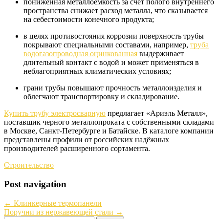
пониженная металлоёмкость за счёт полого внутреннего
пространства снижает расход металла, что сказывается
на себестоимости конечного продукта;
в целях противостояния коррозии поверхность трубы
покрывают специальными составами, например,
труба
водогазопроводная оцинкованная
выдерживает
длительный контакт с водой и может применяться в
неблагоприятных климатических условиях;
грани трубы повышают прочность металлоизделия и
облегчают транспортировку и складирование.
Купить трубу электросварную
предлагает «Ариэль Металл»,
поставщик черного металлопроката с собственными складами
в Москве, Санкт-Петербурге и Батайске. В каталоге компании
представлены профили от российских надёжных
производителей расширенного сортамента.
Строительство
Post navigation
←
Клинкерные термопанели
Поручни из нержавеющей стали
→