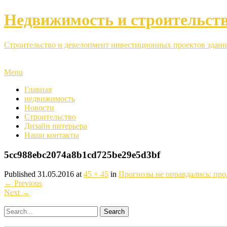
Недвижимость и строительст
Строительство и девелопмент инвестиционных проектов здани
Menu
Главная
недвижимость
Новости
Строительство
Дизайн интерьера
Наши контакты
5cc988ebc2074a8b1cd725be29e5d3bf
Published
31.05.2016
at
45 × 45
in
Прогнозы не оправдались: пр
←
Previous
Next
→