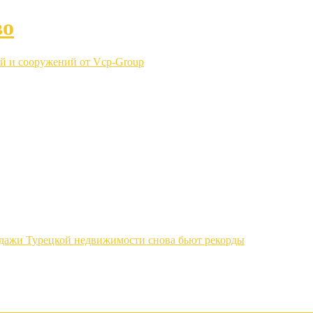
во
й и сооружений от Vcp-Group
одажи Турецкой недвижимости снова бьют рекорды