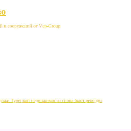
во
й и сооружений от Vcp-Group
одажи Турецкой недвижимости снова бьют рекорды