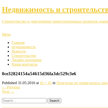
Недвижимость и строительст
Строительство и девелопмент инвестиционных проектов здани
Menu
Главная
недвижимость
Новости
Строительство
Дизайн интерьера
Наши контакты
0ce32824154a54615d36fa3dc529c3e6
Published
31.05.2016
at
45 × 45
in
Прогнозы не оправдались: пр
←
Previous
Next
→