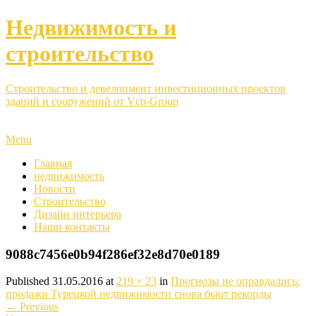
Недвижимость и
строительство
Строительство и девелопмент инвестиционных проектов
зданий и сооружений от Vcp-Group
Menu
Главная
недвижимость
Новости
Строительство
Дизайн интерьера
Наши контакты
9088c7456e0b94f286ef32e8d70e0189
Published
31.05.2016
at
219 × 23
in
Прогнозы не оправдались:
продажи Турецкой недвижимости снова бьют рекорды
←
Previous