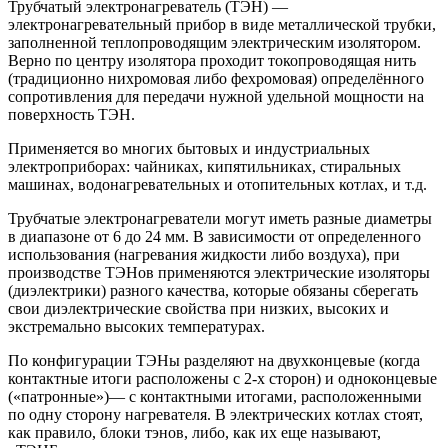
Трубчатый электронагреватель (ТЭН) —
электронагревательный прибор в виде металлической трубки,
заполненной теплопроводящим электрическим изолятором.
Верно по центру изолятора проходит токопроводящая нить
(традиционно нихромовая либо фехромовая) определённого
сопротивления для передачи нужной удельной мощности на
поверхность ТЭН.
Применяется во многих бытовых и индустриальных
электроприборах: чайниках, кипятильниках, стиральных
машинах, водонагревательных и отопительных котлах, и т.д.
Трубчатые электронагреватели могут иметь разные диаметры
в диапазоне от 6 до 24 мм. В зависимости от определенного
использования (нагревания жидкости либо воздуха), при
производстве ТЭНов применяются электрические изоляторы
(диэлектрики) разного качества, которые обязаны сберегать
свои диэлектрические свойства при низких, высоких и
экстремально высоких температурах.
По конфигурации ТЭНы разделяют на двухконцевые (когда
контактные итоги расположены с 2-х сторон) и одноконцевые
(«патронные»)— с контактными итогами, расположенными
по одну сторону нагревателя. В электрических котлах стоят,
как правило, блоки тэнов, либо, как их еще называют,