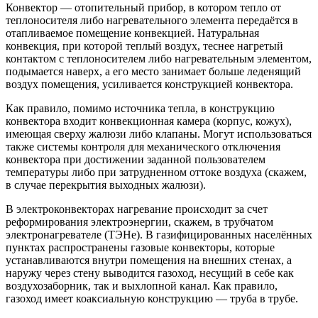
Конвектор — отопительный прибор, в котором тепло от
теплоносителя либо нагревательного элемента передаётся в
отапливаемое помещение конвекцией. Натуральная
конвекция, при которой теплый воздух, теснее нагретый
контактом с теплоносителем либо нагревательным элементом,
подымается наверх, а его место занимает больше леденящий
воздух помещения, усиливается конструкцией конвектора.
Как правило, помимо источника тепла, в конструкцию
конвектора входит конвекционная камера (корпус, кожух),
имеющая сверху жалюзи либо клапаны. Могут использоваться
также системы контроля для механического отключения
конвектора при достижении заданной пользователем
температуры либо при затрудненном оттоке воздуха (скажем,
в случае перекрытия выходных жалюзи).
В электроконвекторах нагревание происходит за счет
реформирования электроэнергии, скажем, в трубчатом
электронагревателе (ТЭНе). В газифицированных населённых
пунктах распространены газовые конвекторы, которые
устанавливаются внутри помещения на внешних стенах, а
наружу через стену выводится газоход, несущий в себе как
воздухозаборник, так и выхлопной канал. Как правило,
газоход имеет коаксиальную конструкцию — труба в трубе.