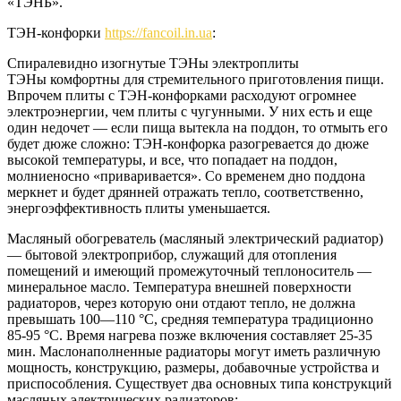
«ТЭНБ».
ТЭН-конфорки
https://fancoil.in.ua
:
Спиралевидно изогнутые ТЭНы электроплиты
ТЭНы комфортны для стремительного приготовления пищи.
Впрочем плиты с ТЭН-конфорками расходуют огромнее
электроэнергии, чем плиты с чугунными. У них есть и еще
один недочет — если пища вытекла на поддон, то отмыть его
будет дюже сложно: ТЭН-конфорка разогревается до дюже
высокой температуры, и все, что попадает на поддон,
молниеносно «приваривается». Со временем дно поддона
меркнет и будет дрянней отражать тепло, соответственно,
энергоэффективность плиты уменьшается.
Масляный обогреватель (масляный электрический радиатор)
— бытовой электроприбор, служащий для отопления
помещений и имеющий промежуточный теплоноситель —
минеральное масло. Температура внешней поверхности
радиаторов, через которую они отдают тепло, не должна
превышать 100—110 °C, средняя температура традиционно
85-95 °C. Время нагрева позже включения составляет 25-35
мин. Маслонаполненные радиаторы могут иметь различную
мощность, конструкцию, размеры, добавочные устройства и
приспособления. Существует два основных типа конструкций
масляных электрических радиаторов: