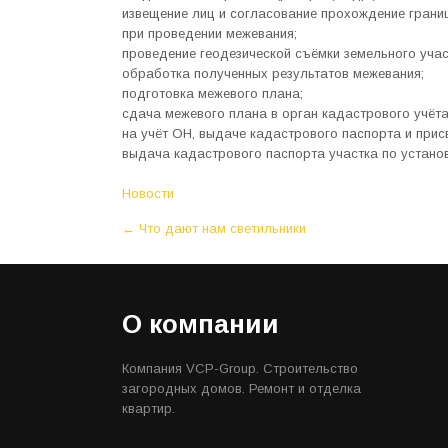
извещение лиц и согласование прохождение границ
при проведении межевания;
проведение геодезической съёмки земельного учас
обработка полученных результатов межевания;
подготовка межевого плана;
сдача межевого плана в орган кадастрового учёт
на учёт ОН, выдаче кадастрового паспорта и прис
выдача кадастрового паспорта участка по устано
Новости
P
←
Что дают нам светильники
o
s
t
О компании
n
a
Компания VCP-Group. Строительство
v
загородных домов. Ремонт и отделка
i
квартир.
g