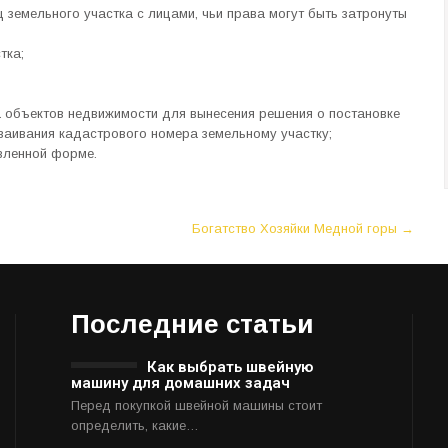
 земельного участка с лицами, чьи права могут быть затронуты
тка;
а объектов недвижимости для вынесения решения о постановке
ваивания кадастрового номера земельному участку;
вленной форме.
Богатство Хозяйки Медной горы
→
Последние статьи
Как выбрать швейную
машину для домашних задач
Перед покупкой швейной машины стоит
определить, какие…