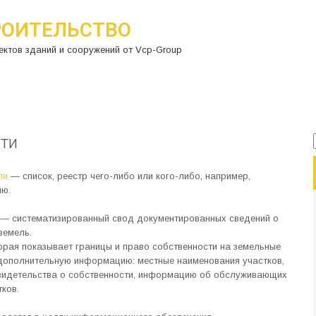
РОИТЕЛЬСТВО
ектов зданий и сооружений от Vcp-Group
сти
ли
— список, реестр чего-либо или кого-либо, например,
ию.
— систематизированный свод документированных сведений о
земель.
орая показывает границы и право собственности на земельные
дополнительную информацию: местные наименования участков,
видетельства о собственности, информацию об обслуживающих
ков.