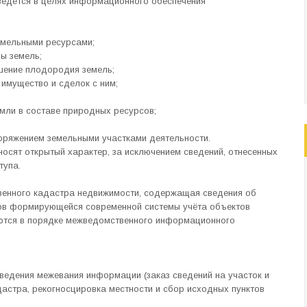
ведется в целях информационного обеспечения
емельными ресурсами;
ы земель;
шение плодородия земель;
имущество и сделок с ним;
емли в составе природных ресурсов;
поряжением земельными участками деятельности.
осят открытый характер, за исключением сведений, отнесенных
тупа.
венного кадастра недвижимости, содержащая сведения об
тов формирующейся современной системы учёта объектов
ются в порядке межведомственного информационного
ведения межевания информации (заказ сведений на участок и
дастра, рекогносцировка местности и сбор исходных пунктов