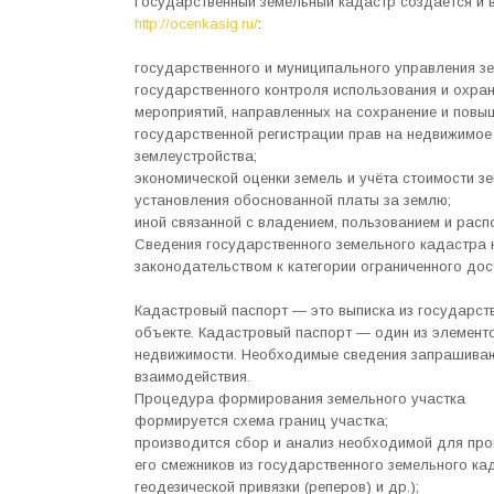
Государственный земельный кадастр создается и 
http://ocenkasig.ru/
:
государственного и муниципального управления з
государственного контроля использования и охран
мероприятий, направленных на сохранение и повы
государственной регистрации прав на недвижимое 
землеустройства;
экономической оценки земель и учёта стоимости з
установления обоснованной платы за землю;
иной связанной с владением, пользованием и рас
Сведения государственного земельного кадастра н
законодательством к категории ограниченного дос
Кадастровый паспорт — это выписка из государст
объекте. Кадастровый паспорт — один из элемен
недвижимости. Необходимые сведения запрашива
взаимодействия.
Процедура формирования земельного участка
формируется схема границ участка;
производится сбор и анализ необходимой для про
его смежников из государственного земельного ка
геодезической привязки (реперов) и др.);