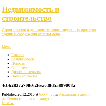
Недвижимость и
строительство
Строительство и девелопмент инвестиционных проектов
зданий и сооружений от Vcp-Group
Menu
Главная
недвижимость
Новости
Строительство
Дизайн интерьера
Наши контакты
4cbb2837a700c62feeaed8d5a889008a
Published
26.12.2015
at
650 × 433
in
Раздвижные двери:
особенности, плюсы и минусы
Next
→