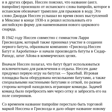
и в других сферах. Ниссен пояснял, что название (англ.
trampoline) произошло от испанского слова trampolin, которое в
испанском обозначает трамплин для прыжков в воду. Это
слово Джордж Ниссен услышал во время своих выступлений
в Мексике в конце 1930-х и решил использовать его
английскую форму для наименования нового циркового
снаряда.
В 1942 году Ниссен совместно с гимнастом Ларри
Грисволдом, который также принимал участие в создании
первого батута, образовали компанию «Грисволд-Ниссен
Батут и Акробатика» и начали производить батуты в Сидар-
Рапидс, штат Айова в коммерческих целях.
Вначале Ниссен полагал, что батут будет использоваться
исключительно для развлечения и отдыха. Нессен даже
придумал первую игру на батутах — Spaceball. Игровая
площадка была оборудована несколькими батутами, а также
специальными настенными батутами и сеткой, по разные
стороны которой находились играющие команды. Задачей
команд было перебросить мяч через сетку и забросить его на
поле соперников.
Со временем название trampoline перестало быть торговой
маркой Ниссена и Грисволда и дало общее название новому