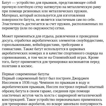
Батут — устройство для прыжков, представляющее собой
прочную плетёную сетку натянутую на металлическую раму
при помощи резиновых или металлических пружин.
Материал, который используется для изготовления
поверхности батута, не является эластичным сам по себе.
Эластичность достигается за счет пружин, расположенных по
периметру (или по окружности) сетки.
Может применяться для отдыха, развлечения и проведения
досуга, отработки акробатических элементов сноубордистами,
горнолыжниками, вейкбордистами, трейсерами и
гимнастами. Также батут используется в цирковых
акробатических номерах и в качестве спортивного снаряда на
соревнованиях, в том числе на Олимпийский играх. Кроме
того, батут применяется для тренировки космонавтов перед
полетами в космос.
Первые современные батуты
Первый современный батут был построен Джорджен
Ниссеном в 1936 году. Чемпион по прыжкам в воду и
акробатическим прыжкам, Ниссен построил первый опытный
образец батута в своем гараже, соединив при помощи
эластичных жгутов часть холста с шарнирной металлической
конструкцией. Такое устройство первоначально применялось
для тренировки акробатов, но вскоре завоевало популярность