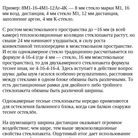
Пример: 8M1-16-4M1-12Ar-4K — 8 мм стекло марки М1, 16
мм возд. дистанция, 4 мм стекло М1, 12 мм дистанция,
заполнение аргон, 4 мм К-стекло.
С ростом межстекольного пространства до ~16 мм (в всей
камере) теплоизоляционные колляции стеклопакета растут, но
свыше 24 мм начинают ухудшаться, в силу роста
конвективной теплопередачи в межстекольном пространстве.
И если однокамерное стекло традиционно рассчитывается по
формуле 4-16-4 (где 4 мм — стекло, 16 мм межстекольное
пространство), то для двухкамерного стеклопакета формула
теснее иная, не 4-16-4-16-4. Здесь вступает в действие вопрос
шума: дабы шум гасился особенно результативно, расстояния
между стеклами в одном блоке обязаны быть различными. То
есть дистанционные рамки для двойного либо тройного
стеклопакета обязаны быть различной ширины.
Однокамерные тесные стеклопакеты нередко применяются
для остекления балконного блока, когда сам балкон снаружи
теснее остеклён.
На шумозащиту ширина дистанции оказывает огромное
воздействие; чем шире, тем выше звукоизоляционные
свойства стеклопакета. Ощутимый итог дает использование