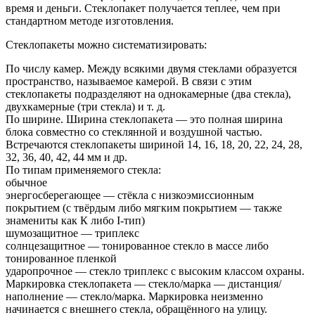
время и деньги. Стеклопакет получается теплее, чем при
стандартном методе изготовления.
Стеклопакеты можно систематизировать:
По числу камер. Между всякими двумя стеклами образуется
пространство, называемое камерой. В связи с этим
стеклопакеты подразделяют на однокамерные (два стекла),
двухкамерные (три стекла) и т. д.
По ширине. Ширина стеклопакета — это полная ширина
блока совместно со стеклянной и воздушной частью.
Встречаются стеклопакеты шириной 14, 16, 18, 20, 22, 24, 28,
32, 36, 40, 42, 44 мм и др.
По типам применяемого стекла:
обычное
энергосберегающее — стёкла с низкоэмиссионным
покрытием (с твёрдым либо мягким покрытием — также
знамениты как К либо I-тип)
шумозащитное — триплекс
солнцезащитное — тонированное стекло в массе либо
тонированное пленкой
ударопрочное — стекло триплекс с высоким классом охраны.
Маркировка стеклопакета — стекло/марка — дистанция/
наполнение — стекло/марка. Маркировка неизменно
начинается с внешнего стекла, обращённого на улицу.