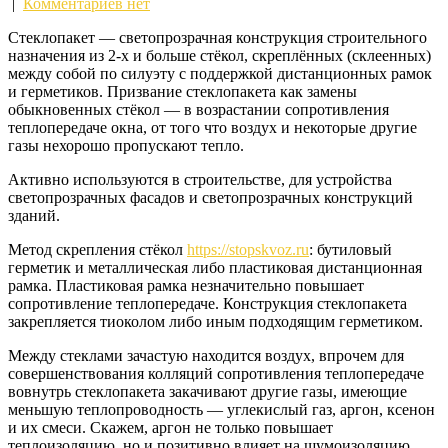
|
Комментариев нет
Стеклопакет — светопрозрачная конструкция строительного
назначения из 2-х и больше стёкол, скреплённых (склеенных)
между собой по силуэту с поддержкой дистанционных рамок
и герметиков. Призвание стеклопакета как замены
обыкновенных стёкол — в возрастании сопротивления
теплопередаче окна, от того что воздух и некоторые другие
газы нехорошо пропускают тепло.
Активно используются в строительстве, для устройства
светопрозрачных фасадов и светопрозрачных конструкций
зданий.
Метод скрепления стёкол
https://stopskvoz.ru
: бутиловый
герметик и металлическая либо пластиковая дистанционная
рамка. Пластиковая рамка незначительно повышает
сопротивление теплопередаче. Конструкция стеклопакета
закрепляется тиоколом либо иным подходящим герметиком.
Между стеклами зачастую находится воздух, впрочем для
совершенствования колляций сопротивления теплопередаче
вовнутрь стеклопакета закачивают другие газы, имеющие
меньшую теплопроводность — углекислый газ, аргон, ксенон
и их смеси. Скажем, аргон не только повышает
теплоизоляцию, но и позитивно влияет на шумоизоляцию.