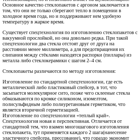
Основное качество стеклопакетов с аргоном заключается в
том, что они не только сберегают тепло в помещении в
холодное время года, но и поддерживают нем удобную
температуру в жаркое время.
Существует спецтехнология по изготовлению стеклопакетов с
вакуумной прослойкой, но она довольно редка. При такой
спецтехнологии два стекла отстоят друг от друга на
расстоянии менее миллиметра, а для предотвращения их
слипания между стёклами находятся распорки (пиллары) из
металла либо стеклокерамики с шагом 2–4 см.
Стеклопакеты различаются по методу изготовления:
Изготовление по стандартной спецтехнологии, где есть
металлический либо пластиковый спейсер, в тот, что
засыпается молекулярное сито, позже чего склееные стекла
обмазываются по кромке силиконом, изомелтом,
полисульфидным либо полиуретановым герметиком, что
является вторичной герметизацией.
Изготовление по спецтехнологии «теплый край».
Спецтехнология новая и перспективная. Отличается от
стандартной тем, что взамен многошагового изготовления
стеклопакета, тут применяется каждого 2 шага(нанесение
эластичного спейсера, прессование), что гораздо экономит