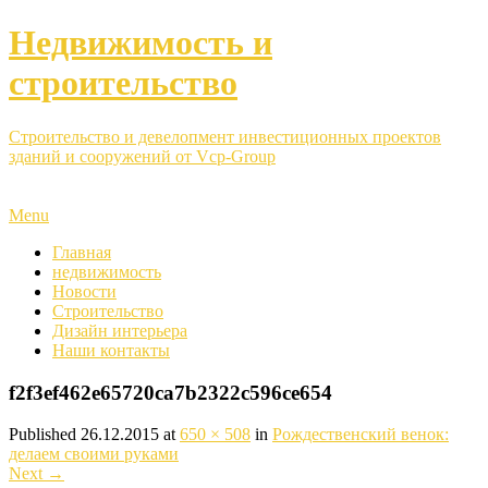
Недвижимость и
строительство
Строительство и девелопмент инвестиционных проектов
зданий и сооружений от Vcp-Group
Menu
Главная
недвижимость
Новости
Строительство
Дизайн интерьера
Наши контакты
f2f3ef462e65720ca7b2322c596ce654
Published
26.12.2015
at
650 × 508
in
Рождественский венок:
делаем своими руками
Next
→