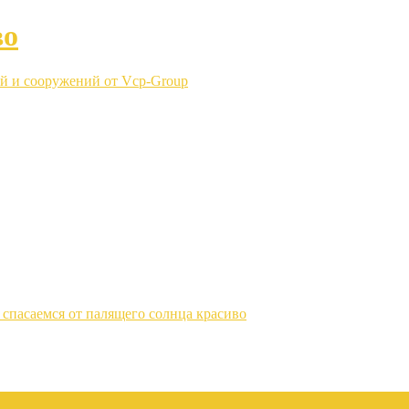
во
й и сооружений от Vcp-Group
спасаемся от палящего солнца красиво