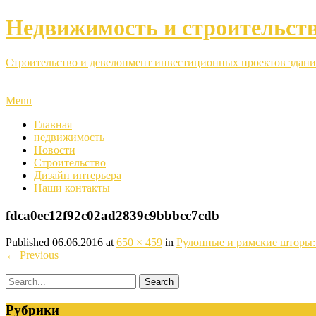
Недвижимость и строительст
Строительство и девелопмент инвестиционных проектов здани
Menu
Главная
недвижимость
Новости
Строительство
Дизайн интерьера
Наши контакты
fdca0ec12f92c02ad2839c9bbbcc7cdb
Published
06.06.2016
at
650 × 459
in
Рулонные и римские шторы: 
←
Previous
Рубрики