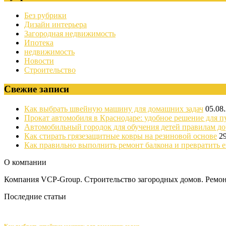
Без рубрики
Дизайн интерьера
Загородная недвижимость
Ипотека
недвижимость
Новости
Строительство
Свежие записи
Как выбрать швейную машину для домашних задач
05.08
Прокат автомобиля в Краснодаре: удобное решение для п
Автомобильный городок для обучения детей правилам д
Как стирать грязезащитные ковры на резиновой основе
2
Как правильно выполнить ремонт балкона и превратить е
О компании
Компания VCP-Group. Строительство загородных домов. Ремонт
Последние статьи