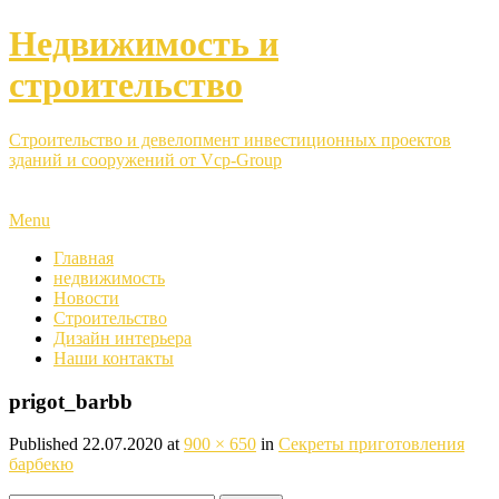
Недвижимость и
строительство
Строительство и девелопмент инвестиционных проектов
зданий и сооружений от Vcp-Group
Menu
Главная
недвижимость
Новости
Строительство
Дизайн интерьера
Наши контакты
prigot_barbb
Published
22.07.2020
at
900 × 650
in
Секреты приготовления
барбекю