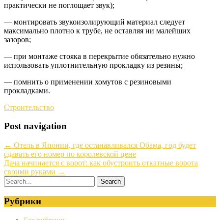
практически не поглощает звук);
— монтировать звукоизолирующий материал следует
максимально плотно к трубе, не оставляя ни малейших
зазоров;
— при монтаже стояка в перекрытие обязательно нужно
использовать уплотнительную прокладку из резины;
— помнить о применении хомутов с резиновыми
прокладками.
Строительство
Post navigation
←
Отель в Японии, где останавливался Обама, год будет
сдавать его номер по королевской цене
Дача начинается с ворот: как обустроить откатные ворота
своими руками
→
Рубрики