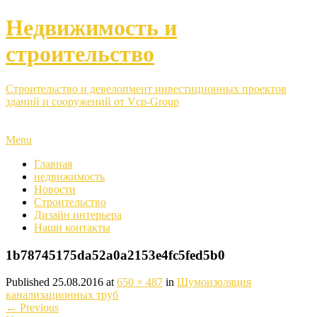
Недвижимость и
строительство
Строительство и девелопмент инвестиционных проектов
зданий и сооружений от Vcp-Group
Menu
Главная
недвижимость
Новости
Строительство
Дизайн интерьера
Наши контакты
1b78745175da52a0a2153e4fc5fed5b0
Published
25.08.2016
at
650 × 487
in
Шумоизоляция
канализационных труб
←
Previous